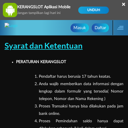
×
KERANGSLOT Aplikasi Mobile
UNDUH
Jangan tampilkan lagi hari ini
Masuk
Daftar
Syarat dan Ketentuan
PERATURAN KERANGSLOT
Pendaftar harus berusia 17 tahun keatas.
Anda wajib memberikan data informasi dengan
lengkap dalam formulir yang tersedia( Nomor
telepon, Nomor dan Nama Rekening )
Proses Transaksi hanya bisa dilakukan pada jam
bank online.
Proses Pemindahan saldo hanya dapat