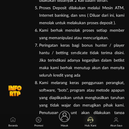
dilakukan sebanyak 2 kali dalam sehari.
Proses Deposit dilakukan melalui Mesin ATM,
Internet banking, dan sms ( Diluar dari ini, kami
menolak untuk melakukan proses deposit ).
Kami berhak menolak proses setiap member
yang memanipulasi atau mencurigakan.
Peringatan keras bagi bonus hunter / player
hantu / betting syndicate tidak terima disini.
Jika terindikasi adanya keganjilan dalam betlist
maka kami berhak menutup akun dan menyita
seluruh kredit yang ada
Kami melarang keras penggunaan perangkat,
software, "bots", program atau metode apapun
yang diaplikasikan untuk menghasilkan taruhan
yang tidak wajar dan merugikan pihak kami.
Penutupan account akan dilakukan tanpa
adanya pemberitahuan terlebih dahulu dan
Beranda
Promosi
Masuk
Hub. Kami
Akun Saya
semua kemenangan dari taruhan yang dilakukan