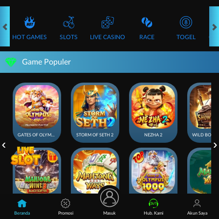
HOT GAMES
SLOTS
LIVE CASINO
RACE
TOGEL
OL
Game Populer
GATES OF OLYMPUS POP
STORM OF SETH 2
NEZHA 2
MAHJONG WINS 3 – BLACK SCATTER
MAHJONG WAYS
GATES OF OLYMPUS 1000
Beranda
Promosi
Masuk
Hub. Kami
Akun Saya