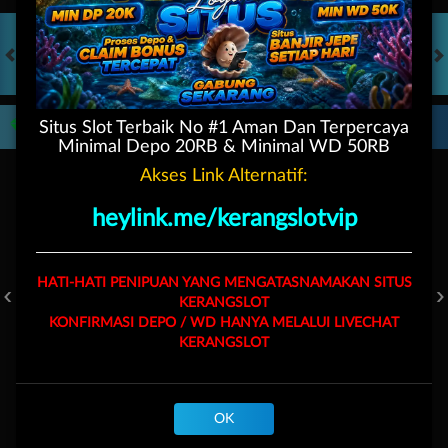
HOT GAMES
SLOTS
LIVE CASINO
RACE
TOGEL
OL
Situs Slot Terbaik No #1 Aman Dan Terpercaya
Game Populer
Minimal Depo 20RB & Minimal WD 50RB
Akses Link Alternatif:
heylink.me/kerangslotvip
GATES OF OLYMPUS POP
BANG GACOR 1000
NEZHA 2
HATI-HATI PENIPUAN YANG MENGATASNAMAKAN SITUS
KERANGSLOT
KONFIRMASI DEPO / WD HANYA MELALUI LIVECHAT
KERANGSLOT
MAHJONG WINS 3 – BLACK SCATTER
SWEET BONANZA 2500
SUPER ELEMENTS 2
OK
Beranda
Promosi
Masuk
Hub. Kami
Akun Saya