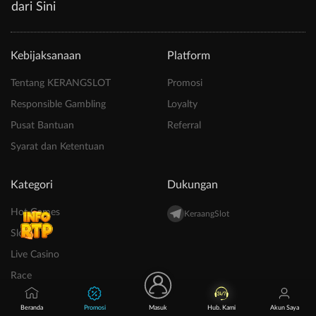
dari Sini
Kebijaksanaan
Platform
Tentang KERANGSLOT
Promosi
Responsible Gambling
Loyalty
Pusat Bantuan
Referral
Syarat dan Ketentuan
Kategori
Dukungan
Hot Games
KeraangSlot
Slots
Live Casino
Race
Togel
Beranda
Promosi
Masuk
Hub. Kami
Akun Saya